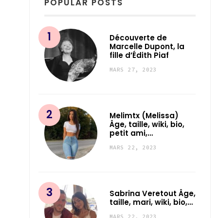
POPULAR POSTS
Découverte de
Marcelle Dupont, la
fille d’Édith Piaf
MARS 27, 2023
Melimtx (Melissa)
Âge, taille, wiki, bio,
petit ami,…
MARS 22, 2023
Sabrina Veretout Âge,
taille, mari, wiki, bio,…
MARS 22, 2023