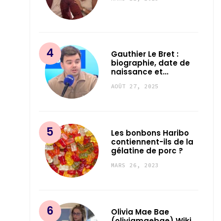
Gauthier Le Bret :
biographie, date de
naissance et…
AOÛT 27, 2025
Les bonbons Haribo
contiennent-ils de la
gélatine de porc ?
MARS 26, 2023
Olivia Mae Bae
(oliviamaebae) Wiki,