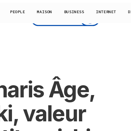
PEOPLE
MAISON
BUSINESS
INTERNET
D
aris Âge,
iki, valeur