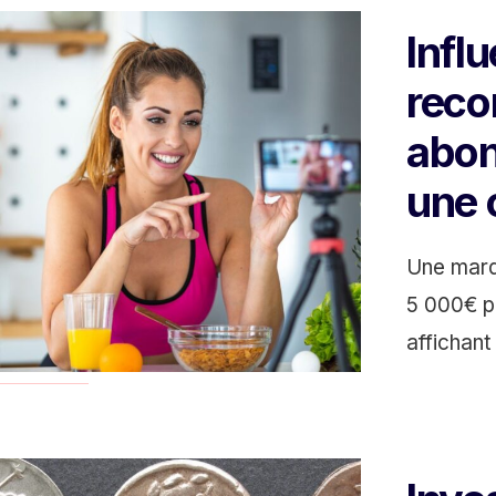
Infl
reco
abon
une 
Une marq
5 000€ po
affichant