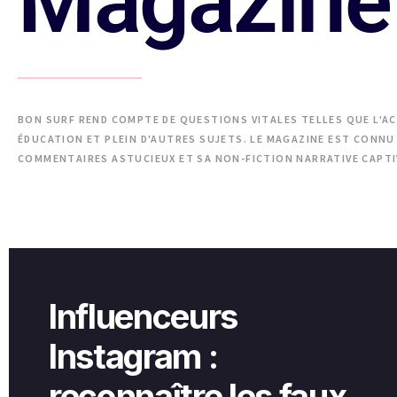
Magazine 
BON SURF REND COMPTE DE QUESTIONS VITALES TELLES QUE L'AC
ÉDUCATION ET PLEIN D'AUTRES SUJETS. LE MAGAZINE EST CONNU
COMMENTAIRES ASTUCIEUX ET SA NON-FICTION NARRATIVE CAPTI
Influenceurs
Instagram :
reconnaître les faux