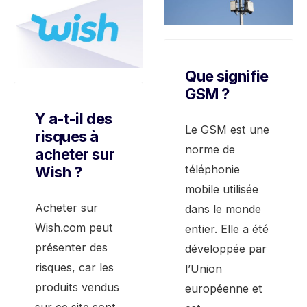
Que signifie
GSM ?
Y a-t-il des
Le GSM est une
risques à
norme de
acheter sur
téléphonie
Wish ?
mobile utilisée
Acheter sur
dans le monde
Wish.com peut
entier. Elle a été
présenter des
développée par
risques, car les
l’Union
produits vendus
européenne et
sur ce site sont