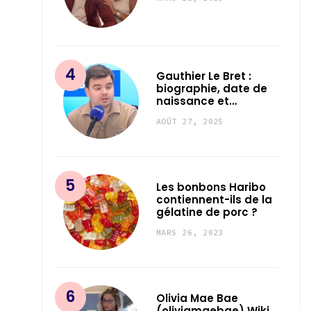
Gauthier Le Bret :
biographie, date de
naissance et…
AOÛT 27, 2025
Les bonbons Haribo
contiennent-ils de la
gélatine de porc ?
MARS 26, 2023
Olivia Mae Bae
(oliviamaebae) Wiki,