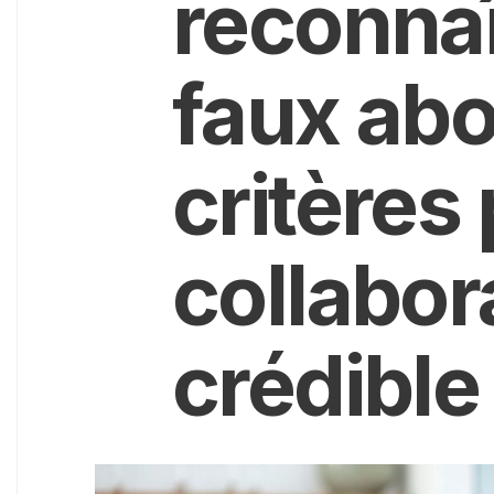
reconnaî
faux ab
critères
collabor
crédible