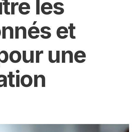
tre les
onnés et
 pour une
ation