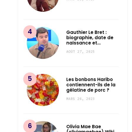
Gauthier Le Bret :
biographie, date de
naissance et…
AOÛT 27, 2025
Les bonbons Haribo
contiennent-ils de la
gélatine de porc ?
MARS 26, 2023
Olivia Mae Bae
(oliviamaebae) Wiki,