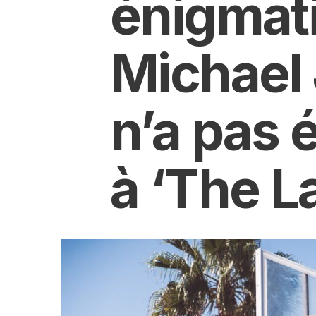
énigmat
Michael 
n’a pas é
à ‘The L